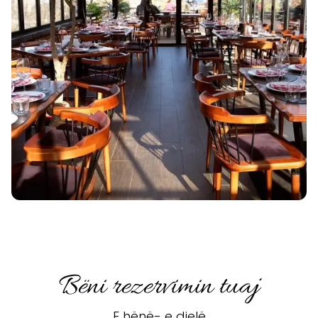
Bëni rezervimin tuaj
E hënë- e dielë